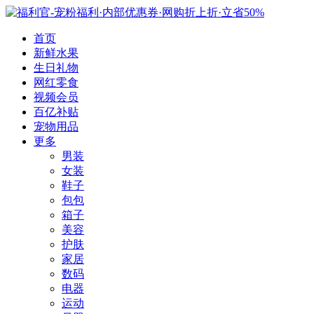
首页
新鲜水果
生日礼物
网红零食
视频会员
百亿补贴
宠物用品
更多
男装
女装
鞋子
包包
箱子
美容
护肤
家居
数码
电器
运动