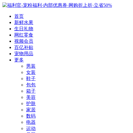
首页
新鲜水果
生日礼物
网红零食
视频会员
百亿补贴
宠物用品
更多
男装
女装
鞋子
包包
箱子
美容
护肤
家居
数码
电器
运动