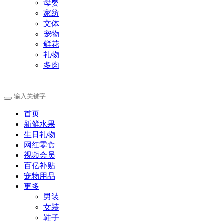
母婴
家纺
文体
宠物
鲜花
礼物
多肉
首页
新鲜水果
生日礼物
网红零食
视频会员
百亿补贴
宠物用品
更多
男装
女装
鞋子