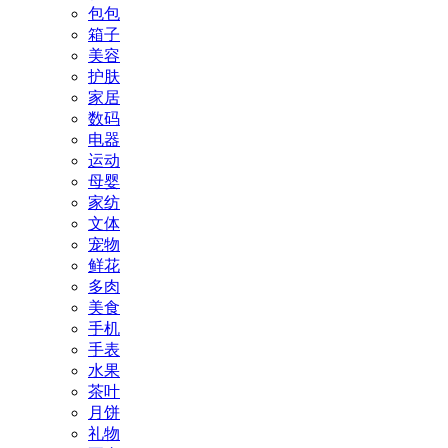
包包
箱子
美容
护肤
家居
数码
电器
运动
母婴
家纺
文体
宠物
鲜花
多肉
美食
手机
手表
水果
茶叶
月饼
礼物