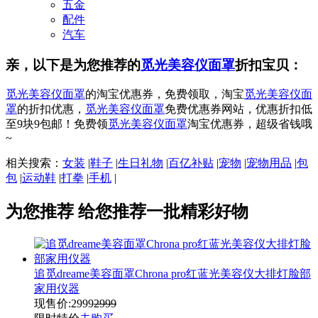
五金
配件
汽车
亲，以下是为您推荐的
觅光美容仪面罩
折扣宝贝：
觅光美容仪面罩
的淘宝优惠券，免费领取，淘宝
觅光美容仪面
罩
的折扣优惠，
觅光美容仪面罩
免费优惠券网站，优惠折扣低
至9块9包邮！免费领
觅光美容仪面罩
淘宝优惠券，超级省钱哦
~
相关搜索：
女装
|
鞋子
|
生日礼物
|
百亿补贴
|
宠物
|
宠物用品
|
包
包
|
运动鞋
|
打拳
|
手机
|
为您推荐
给您推荐一批精彩好物
追觅dreame美容面罩Chrona pro红蓝光美容仪大排灯脸部
家用仪器
现售价:
2999
2999